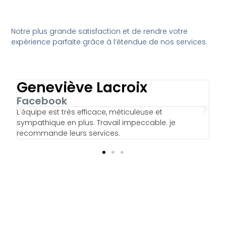
Notre plus grande satisfaction et de rendre votre
expérience parfaite grâce à l’étendue de nos services.
Manon Dupont
L
Google
F
Merci pour votre professionnalisme, votre efficacité
Un
et votre bonne humeur !
dé